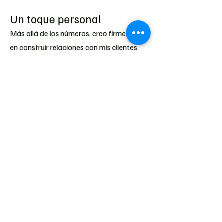
Un toque personal
Más allá de los números, creo firmemente
en construir relaciones con mis clientes.
Me encanta ayudar a las personas a
comprender sus finanzas, evitar
dificultades y, en última instancia,
alcanzar la libertad financiera. Cuando no
estoy trabajando, me encanta pasar
tiempo con mis dos adorables Shiba Inus,
Kitsu y Kenzo. También busco maneras de
aportar equilibrio y alegría a mi vida.
Trabajemos juntos
Si necesita ayuda con la preparación de
impuestos, contabilidad, nómina o